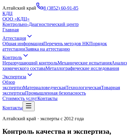
Алтайский край
8 (3852) 60-91-85
КДЦ
ООО «КДЦ»
Контрольно-Диагностический центр
Главная
Аттестация
Общая информация
Перечень методов НК
Порядок
аттестации
Заявка на аттестацию
Контроль
Неразрушающий контроль
Механические испытания
Анализ
химического состава
Металлографические исследования
Экспертиза
Обзор
экспертиз
Материаловедческая
Технологическая
Товарная
экспертиза
Промышленная безопасность
Стоимость услуг
Контакты
Контакты
Алтайский край · эксперты с
2012
года
Контроль качества и экспертиза,