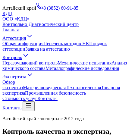
Алтайский край
8 (3852) 60-91-85
КДЦ
ООО «КДЦ»
Контрольно-Диагностический центр
Главная
Аттестация
Общая информация
Перечень методов НК
Порядок
аттестации
Заявка на аттестацию
Контроль
Неразрушающий контроль
Механические испытания
Анализ
химического состава
Металлографические исследования
Экспертиза
Обзор
экспертиз
Материаловедческая
Технологическая
Товарная
экспертиза
Промышленная безопасность
Стоимость услуг
Контакты
Контакты
Алтайский край · эксперты с
2012
года
Контроль качества и экспертиза,